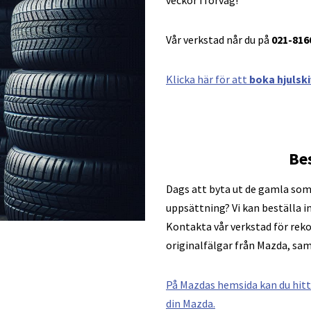
veckor i förväg!
Vår verkstad når du på
021-816
Klicka här för att
boka hjulski
Be
Dags att byta ut de gamla som
uppsättning? Vi kan beställa i
Kontakta vår verkstad för rek
originalfälgar från Mazda, sam
På Mazdas hemsida kan du hitt
din Mazda.