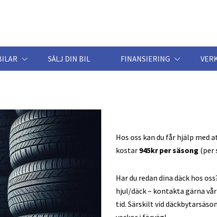
BILAR
SÄLJ DIN BIL
FINANSIERING
VER
Hos oss kan du får hjälp med at
kostar
945kr per säsong
(per 
Har du redan dina däck hos oss?
hjul/däck – kontakta gärna vår 
tid. Särskilt vid däckbytarsäso