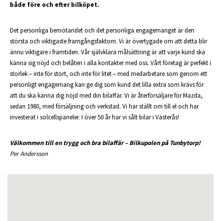
både f
öre och efter bilköpet.
Det personliga bemötandet och det personliga engagemanget är den
största och viktigaste framgångsfaktorn. Vi är övertygade om att detta blir
ännu viktigare i framtiden. Vår självklara målsättning är att varje kund ska
känna sig nöjd och belåten i alla kontakter med oss. Vårt företag är perfekt i
storlek – inte för stort, och inte för litet – med medarbetare som genom ett
personligt engagemang kan ge dig som kund det lilla extra som krävs för
att du ska känna dig nöjd med din bilaffär. Vi är återförsäljare för Mazda,
sedan 1980, med försäljning och verkstad. Vi har ställt om till el och har
investerat i solcellspaneler. I över 50 år har vi sålt bilar i Västerås!
Välkommen till en trygg och bra bilaffär – Bilkupolen på Tunbytorp!
Per Andersson