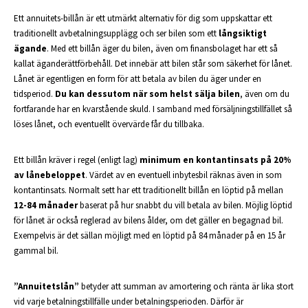
Ett annuitets-billån är ett utmärkt alternativ för dig som uppskattar ett
traditionellt avbetalningsupplägg och ser bilen som ett
långsiktigt
ägande
. Med ett billån äger du bilen, även om finansbolaget har ett så
kallat äganderättförbehåll. Det innebär att bilen står som säkerhet för lånet.
Lånet är egentligen en form för att betala av bilen du äger under en
tidsperiod.
Du kan dessutom när som helst sälja bilen
, även om du
fortfarande har en kvarstående skuld. I samband med försäljningstillfället så
löses lånet, och eventuellt övervärde får du tillbaka.
Ett billån kräver i regel (enligt lag)
minimum en kontantinsats på 20%
av lånebeloppet
. Värdet av en eventuell inbytesbil räknas även in som
kontantinsats. Normalt sett har ett traditionellt billån en löptid på mellan
12-84 månader
baserat på hur snabbt du vill betala av bilen. Möjlig löptid
för lånet är också reglerad av bilens ålder, om det gäller en begagnad bil.
Exempelvis är det sällan möjligt med en löptid på 84 månader på en 15 år
gammal bil.
”Annuitetslån”
betyder att summan av amortering och ränta är lika stort
vid varje betalningstillfälle under betalningsperioden. Därför är