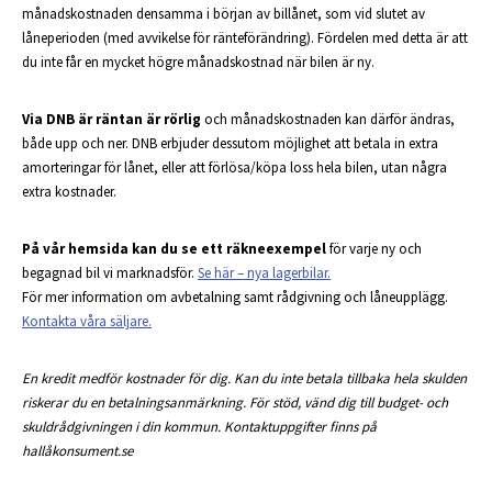
månadskostnaden densamma i början av billånet, som vid slutet av
låneperioden (med avvikelse för ränteförändring). Fördelen med detta är att
du inte får en mycket högre månadskostnad när bilen är ny.
Via DNB är räntan är rörlig
och månadskostnaden kan därför ändras,
både upp och ner. DNB erbjuder dessutom möjlighet att betala in extra
amorteringar för lånet, eller att förlösa/köpa loss hela bilen, utan några
extra kostnader.
På vår hemsida kan du se ett räkneexempel
för varje ny och
begagnad bil vi marknadsför.
Se här – nya lagerbilar.
För mer information om avbetalning samt rådgivning och låneupplägg.
Kontakta våra säljare.
En kredit medför kostnader för dig. Kan du inte betala tillbaka hela skulden
riskerar du en betalningsanmärkning. För stöd, vänd dig till budget- och
skuldrådgivningen i din kommun. Kontaktuppgifter finns på
hallåkonsument.se